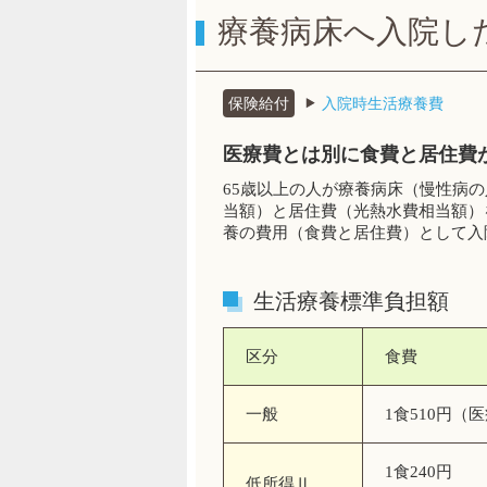
療養病床へ入院し
保険給付
入院時生活療養費
医療費とは別に食費と居住費
65歳以上の人が療養病床（慢性病
当額）と居住費（光熱水費相当額）
養の費用（食費と居住費）として入
生活療養標準負担額
区分
食費
一般
1食510円（
1食240円
低所得Ⅱ