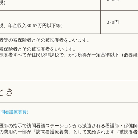
税）
370円
、年金収入80.67万円以下等）
者等の被保険者とその被扶養者をいいます。
被保険者とその被扶養者をいいます。
扶養者すべてが住民税非課税で、かつ所得が一定基準以下（必要経
とき
訪問看護療養費）
医師の指示で訪問看護ステーションから派遣される看護師・保健師
の費用の一部が「訪問看護療養費」として支給されます（被扶養者