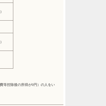
円）
円）
費等控除後の所得が0円）の人をい