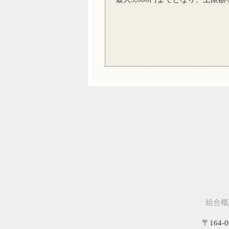
組合概
〒164