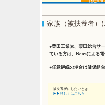
（被扶養
家族（被扶養者）
●栗田工業㈱、栗田総合サ
ている方は、Notesによ
●任意継続の場合は健保組
被扶養者にしたいとき
▶︎▶︎詳しくはこちら