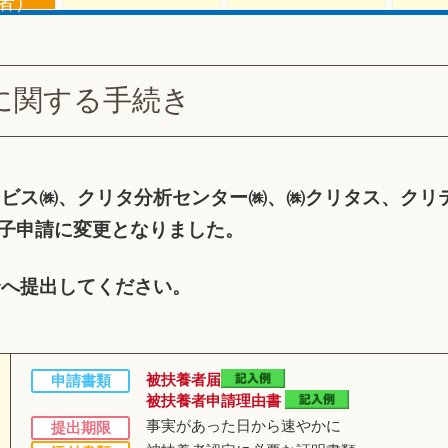
者）
に関する手続き
ービス㈱、クリタ分析センター㈱、㈱クリタス、クリ
る電子申請に変更となりました。
合へ提出してください。
被扶養者届
申請書類
被扶養者申請理由書
事実があった日から速やかに
提出期限