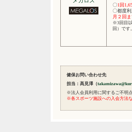
メガロス
〇
1回1
〇都度利
月２回ま
※3回目以
回）です
健保お問い合わせ先
担当：髙見澤（
takamizawa@kuri
※法人会員利用に関するご不明
※各スポーツ施設への入会方法