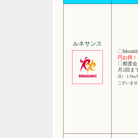
ルネサンス
〇Mont
円お得！
〇都度会
月2回ま
注）１Da
ございませ