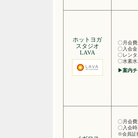
ホットヨガ
〇月会費
スタジオ
〇入会金
LAVA
〇レンタ
〇水素水
▶案内チ
〇月会費
〇入会時
※会員証