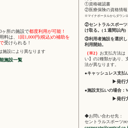
①資格確認書
②医療保険の資格情報
※マイナポータルからダウンロ
②セントラルスポーツ
け取る。(１週間以内)
40ヶ所の施設で
都度利用が可能！
用料は、
1回1,000円(税込)の補助を
③利用者施設を選択し
で
受けられる！
利用開始。
は施設により異なります
（※2）
お支払方法は
い】の2種類があり、
能施設一覧
法が異なります。
●キャッシュレス支払
▶発行方
●施設支払いの場合：
▶発行方
◆お問い合わせ先：
セントラルスポーツ㈱
corporate@central.co.