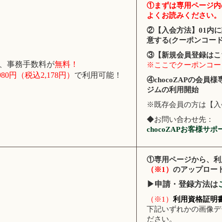
①まずは専用ページ内
よくお読みください。
②
【
入会方法
】01
内に
意する
(
クーポンコー
③
【
新規会員登録はこ
、事務手数料が
無料！
※ここでクーポンコー
980円（税込2,178円）
で利用可能！
④
chocoZAP
の会員様
ジムの利用開始
※既存会員の方は【入
◆お問い合わせ先：
chocoZAPお客様サポ
①専用ページから、利
（※1）
のアップロー
▶申請・登録方法は
（※1）
利用資格証明
下記いずれかの画像データ（
ださい。