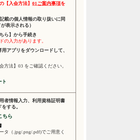
の
【
入会方法
】
01
ご案内事項
を
記載の個人情報の取り扱いに同
ドが表示される）
ちら
】
から手続き
ドの入力があります。
専用アプリをダウンロードして、
会方法】03 をご確認ください。
ート
用者情報入力、利用資格証明書
ドをする。
こちら
書
.jpg/.png/.pdf)でご用意く