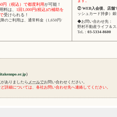
ます。
,650円（税込）で都度利用
が可能！
② WEB入会後、店舗
用料は、
1回1,000円(税込)の補助を
ッシュカード持参）銀
で
受けられる！
降のご利用は、通常料金（1,650円/
◆お問い合わせ先：
。
野村不動産ライフ＆ス
TeL：
03-5334-8600
takennpo.or.jp
）
点がありましたら
メールで
お問い合わせください。
など詳細については、各社お問い合わせ先へ連絡してください。