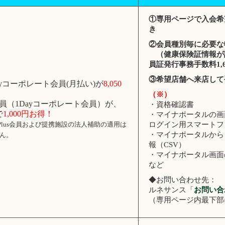
①専用ページで入会希
き
②会員種別毎に必要な
（健康保険証情報が
員証発行事務手数料1,
③希望店舗へ来店して
hlyコーポレート会員(月払い)が
8,050
（※）
員（1Dayコーポレート会員）が、
・資格確認書
で
1,000円お得！
・マイナポータルの画
yPlus会員および提携施設の法人補助の適用は
ログイン用スマートフ
・マイナポータルから
ん。
報（CSV）
・マイナポータル画面
など
◆お問い合わせ先：
ルネサンス「
お問い合
（専用ページ内最下部