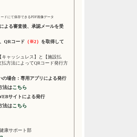
ードにて保存できるPDF画像データ
による審査後、承認メールを受
、QRコード
（※2）
を取得して
【キャッシュレス】と【施設払
支払方法によってQRコード発行方
いの場合：専用アプリに
よる発行
法は
こちら
WEBサイトによる発行
法は
こちら
健康サポート部
jp