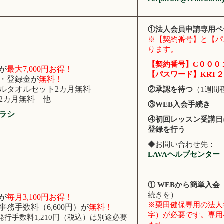
①法人会員申請専用ペ
※【契約番号】と【パ
ります。
【契約番号】C０００
が
最大7,000円お得！
【パスワード】KRT２
・登録金が
無料！
ルタオルセット2カ月無料
②承認を待つ
（1週間
2カ月無料 他
③WEB入会手続き
ラシ
④初回レッスン受講日
登録を行う
◆お問い合わせ先：
LAVAヘルプセンター
① WEBから簡単入会
続きを）
が
毎月3,100円お得！
※栗田健保専用の法人番
事務手数料（6,600円）が
無料！
字）が必要です。専用
発行手数料1,210円（税込）は別途必要