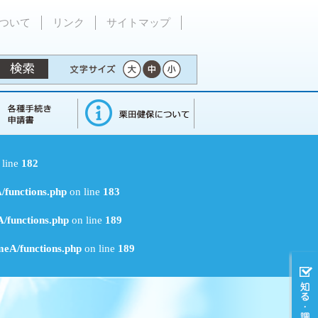
ついて
リンク
サイトマップ
 line
182
/functions.php
on line
183
/functions.php
on line
189
meA/functions.php
on line
189