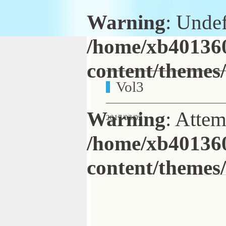
Warning
: Undef
/home/xb401360
content/themes
Vol3
Warning
: Attem
2017/03/02
/home/xb401360
content/themes