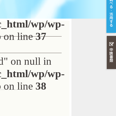
ic_html/wp/wp-
p
on line
37
d" on null in
ic_html/wp/wp-
p
on line
38