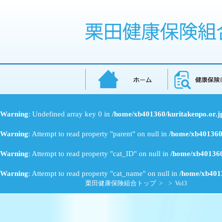
Warning
: Undefined array key 0 in
/home/xb401360/kuritakenpo.or.j
Warning
: Attempt to read property "parent" on null in
/home/xb401360/
Warning
: Attempt to read property "cat_ID" on null in
/home/xb401360
Warning
: Attempt to read property "cat_name" on null in
/home/xb4013
栗田健康保険組合トップ
>
> Vol3