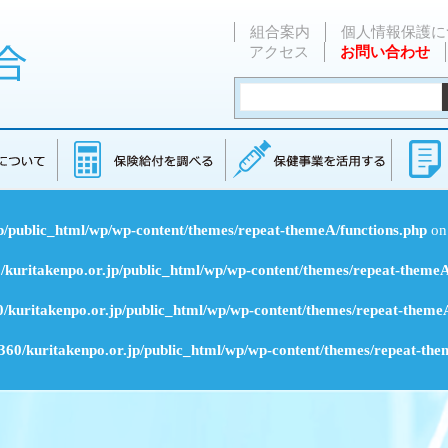
組合案内
個人情報保護に
アクセス
お問い合わせ
p/public_html/wp/wp-content/themes/repeat-themeA/functions.php
on
kuritakenpo.or.jp/public_html/wp/wp-content/themes/repeat-themeA
/kuritakenpo.or.jp/public_html/wp/wp-content/themes/repeat-themeA
60/kuritakenpo.or.jp/public_html/wp/wp-content/themes/repeat-the