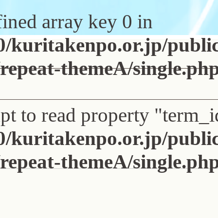
ined array key 0 in
/kuritakenpo.or.jp/publ
/repeat-themeA/single.ph
pt to read property "term_i
/kuritakenpo.or.jp/publ
/repeat-themeA/single.ph