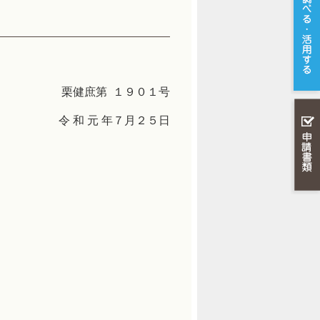
栗健庶第 １９０１号
７月２５日