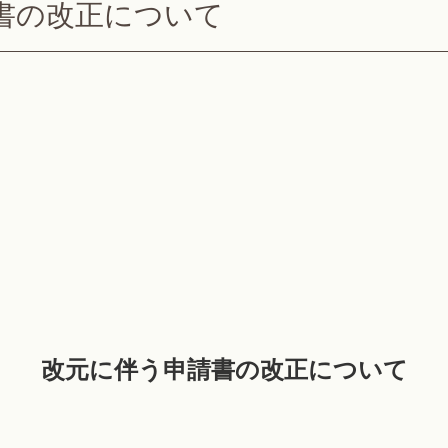
書の改正について
令 和 元 年
改元に伴う申請書の改正について