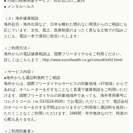
● 行政の医療関連サービス、対応窓口のご案内
● メンタルヘルス
（２）海外健康相談
海外赴任・海外出張など、日本を離れた慣れない環境からのご相談にも
応じています。文化、風土、医療制度のまったく異なる土地での悩みご
とにも、電話一本で適切に助言いたします。
＜ご利用方法＞
海外からの電話健康相談は、国際フリーダイヤルをご利用ください。
詳しくはこちらまで：http://www.sociohealth.co.jp/consult/intfd.html/
＜サービス内容＞
●海外からも通話料無料でご相談
海外からは、国際フリーダイヤルサービスの対象地域（47地域）からで
あれば、オペレーターを介することなく直通で健康相談をご利用いただ
けます。国際フリーダイヤルの対象地域外であっても、海外専用番号に
コレクトコール（℡.03-5524-8500）でお電話いただくことで、電話会社
のオペレーターを介する手間はかかりますがご利用者に通話料を負担い
ただくことなくご利用いただけます。24時間・年中無休なので、時差の
心配もありません。
＜ご利用対象者＞