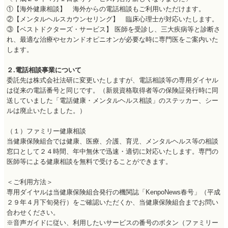
①【海外健康相談】 海外からの電話相談もご利用いただけます。
②【メンタルヘルスカウンセリング】 臨床心理士が対応いたします。
③【ベストドクターズ・サービス】 医師を受診し、三大疾病等と診断さ
れ、最適な治療やセカンドオピニオンが必要な時に専門医をご案内いた
します。
２.電話相談事業について
委託先は株式会社法研に変更いたしますが、電話相談等の専用ダイヤル
は従来の電話番号と同じです。（新規資格取得者等の保険証発行時に同
送していました「電話健康・メンタルヘルス相談」のステッカー、シー
ルは廃止いたしました。）
（１）ファミリー健康相談
当健康保険組合では健康、医療、介護、育児、メンタルヘルス等の相談
窓口として２４時間、年中無休で迅速・適切に対応いたします。専門の
医師等による健康相談を無料で受けることができます。
＜ご利用方法＞
専用ダイヤルは当健康保険組合発行の機関誌「KenpoNews春号」（平成
２９年４月下旬発行）をご確認いただくか、当健康保険組合までお問い
合わせください。
※音声ガイドに従い、利用したいサービスの番号のボタン（ファミリー