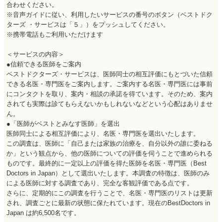
合わせください。
※音声ガイドに従い、利用したいサービスの番号のボタン（ベストドク
ターズ ・サービスは「５」）をプッシュしてください。
※携帯電話もご利用いただけます
＜サービスの内容＞
●信頼できる医師をご案内
ベストドクターズ・サービスは、医師同士の相互評価にもとづいた信頼
できる名医・専門医をご案内します。ご案内する名医・専門医には事前
にコンタクトを取り、案内・相談の承諾を得ています。そのため、案内
されても実際は診てもらえないかもしれないなどという心配はありませ
ん。
●「医師がベストとみなす医師」を選出
医師同士による相互評価により、名医・専門医を選出いたします。
この調査は、医師に「自己または家族の治療を、自分以外の誰に委ねる
か」という観点から、他の医師についての評価を伺うことで進められる
ものです。最終的に一定以上の評価を得た医師を名医・専門医（Best
Doctors in Japan）として選出いたします。本調査の特徴は、医師のみ
による医師に対する調査であり、完全な客観評価である点です。
さらに、定期的にこの調査を行うことで、名医・専門医のリストは更新
され、調査ごとに最新の状態に保たれています。現在のBestDoctors in
Japan は約6,500名です。