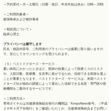
＜予約受付＞月～土曜日（日曜・祝日、年末年始は休み）10時～20時
＜ご利用対象者＞
被保険者および被扶養者
＜相談員について＞
臨床心理士
プライバシーは厳守します
氏名・相談内容等、ご利用者のプライバシーは厳重に取り扱いますの
で、安心してカウンセリングを受けられます。
（５）ベストドクターズ・サービス
重い病気にかかったときほど、医師の技量によって医療ミスのリスク
や、入院日数、医療費、生存率に差がでるため、信頼できる医師を選ぶ
ことが重要となります。ベストドクターズ・サービスは、米国ベストド
クターズ社が独自の調査によって選出した信頼できる名医・専門医や医
療機関をご案内するサービスです。
＜ご利用方法＞
専用ダイヤルは当健康保険組合発行の機関誌「KenpoNews春号」（平成
２９年４月下旬発行）をご確認いただくか、当健康保険組合までお問い