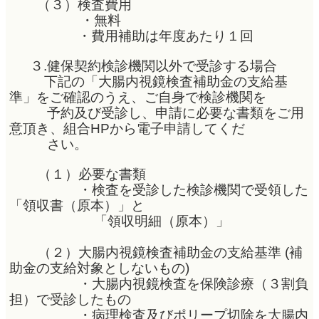
（３）検査費用
・無料
・費用補助は年度あたり１回
３.健保契約検診機関以外で受診する場合
下記の「大腸内視鏡検査補助金の支給基
準」をご確認のうえ、ご自身で検診機関を
予約及び受診し、申請に必要な書類をご用
意頂き、組合HPから電子申請してくだ
さい。
（１）必要な書類
・検査を受診した検診機関で受領した
「領収書（原本）」と
「領収明細（原本）」
（２）大腸内視鏡検査補助金の支給基準 (補
助金の支給対象としないもの)
・大腸内視鏡検査を保険診療（３割負
担）で受診したもの
・病理検査及びポリープ切除を大腸内