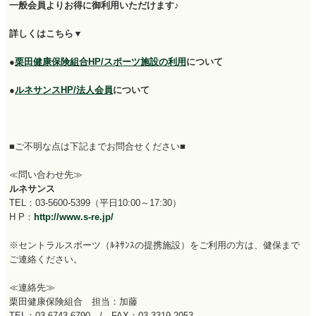
一般会員よりお得に御利用いただけます♪
詳しくはこちら▼
●
栗田健康保険組合HP/スポーツ施設の利用
について
●
ルネサンスHP/法人会員
について
■ご不明な点は下記までお問合せください■
≪問い合わせ先≫
ルネサンス
TEL：03-5600-5399（平日10:00～17:30）
H P：
http://www.s-re.jp/
※セントラルスポーツ（ﾙﾈｻﾝｽの提携施設）をご利用の方は、健保まで
ご連絡ください。
≪連絡先≫
栗田健康保険組合 担当：加藤
TEL：03-6743-6790 / FAX：03-3319-2053