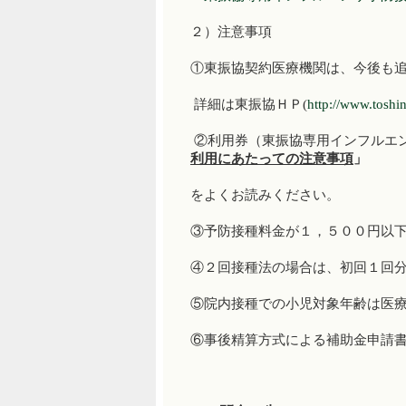
２）注意事項
①東振協契約医療機関は、今後も
詳細は東振協ＨＰ(
http://www.toshin
②利用券（東振協専用インフルエ
利用にあたっての注意事項
」
をよくお読みください。
③予防接種料金が１，５００円以
④２回接種法の場合は、初回１回
⑤院内接種での小児対象年齢は医
⑥事後精算方式による補助金申請