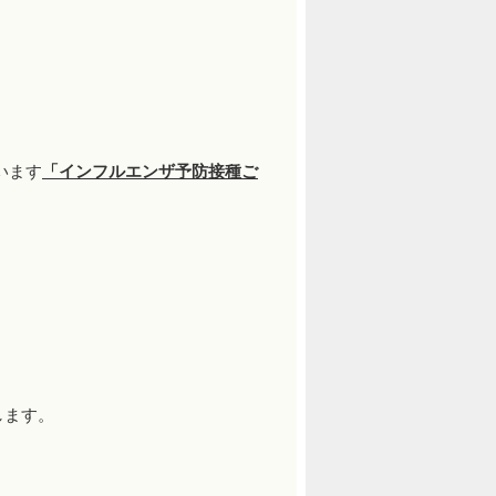
います
「インフルエンザ予防接種ご
します。