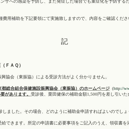
ンザへの感染を予防し、また発症した場合でも重症化を予防する
費用補助を下記要領にて実施致しますので、内容をご確認くださ
記
項（ＦＡＱ）
振興協会（東振協）による受診方法がよく分かりません。
京都総合組合保健施設振興協会（東振協）のホームページ
(
http://w
必要があります。
受診後、栗田健保の補助金額1,500円を差し引い
診しました。その場合、どのように補助金申請すればよいのでしょ
受給できます。所定の申請書に必要事項をご記入のうえ、領収書を