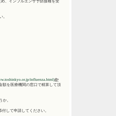
ため、インフルエンザ予防接種を受
い。
ww.toshinkyo.or.jp/influenza.html)
か
た金額を医療機関の窓口で精算して頂
うか。
添付して申請してください。