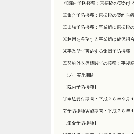
①院内予防接種：東振協の契約す
②集合予防接種：東振協の契約医
③出張予防接種：事業所に東振協
※利用を希望する事業所は健保組
④事業所で実施する集団予防接種
⑤契約外医療機関での接種：事後
（5） 実施期間
【院内予防接種】
①申込受付期間：平成２８年９月
②予防接種実施期間：平成２８年
【集合予防接種】