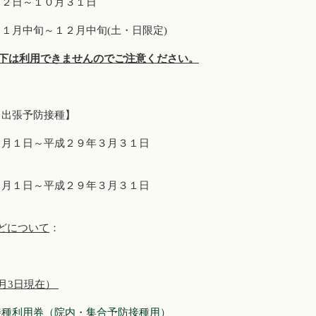
１２日～１０月３１日
１月中旬～１２月中旬(土・日限定)
下は利用できませんのでご注意ください。
・出張予防接種】
０月１日～平成２９年３月３１日
０月１日～平成２９年３月３１日
どについて
：
9月3日現在）
接種利用券（院内・集合予防接種用）