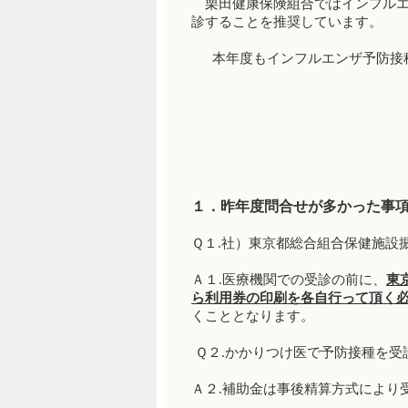
栗田健康保険組合ではインフルエ
診することを推奨しています。
本年度もインフルエンザ予防接種
１．昨年度問合せが多かった事
Ｑ１.社）東京都総合組合保健施設
Ａ１.医療機関での受診の前に、
東
ら利用券の印刷を各自行って頂く
くこととなります。
Ｑ２.かかりつけ医で予防接種を受
Ａ２.補助金は事後精算方式により