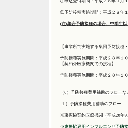
①申込受付期間：平成２８年９月
②予防接種実施期間：平成２８年１
(
注
)
集合予防接種の場合、中学生以
【事業所で実施する集団予防接種
予防接種実施期間：平成２８年１
【契約外医療機関での接種】
予防接種実施期間：平成２８年１
（6）
予防接種費用補助のフローな
１）予防接種費用補助のフロー
※東振協契約医療機関
（平成28年
※東振協専用インフルエンザ予防