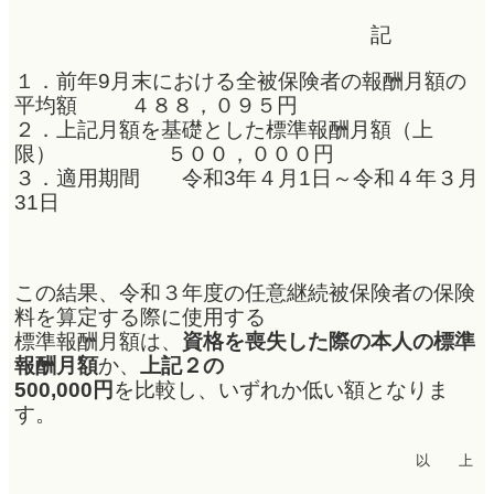
記
１．前年9月末における全被保険者の報酬月額の
平均額 ４８８，０９５円
２．
上記月額を基礎とした標準報酬月額（上
限） ５００，０００円
３．適用期間 令和3年４月1日～令和４年３月
31日
この結果、令和３年度の任意継続被保険者の保険
料を算定する際に使用する
標準報酬月額は、
資格を喪失した際の本人の
標準
報酬月額
か、
上記２の
500,000円
を比較し、いずれか低い額となりま
す。
以 上