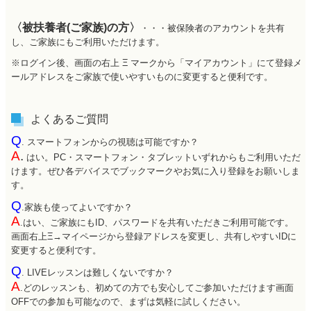
〈被扶養者(ご家族)の方〉
・・・被保険者のアカウントを共有
し、ご家族にもご利用いただけます。
※ログイン後、画面の右上 Ξ マークから「マイアカウント」にて登録メ
ールアドレスをご家族で使いやすいものに変更すると便利です。
よくあるご質問
Q
. スマートフォンからの視聴は可能ですか？
A
.
はい。PC・スマートフォン・タブレットいずれからもご利用いただ
けます。ぜひ各デバイスでブックマークやお気に入り登録をお願いしま
す。
Q
.家族も使ってよいですか？
A
.はい、ご家族にもID、パスワードを共有いただきご利用可能です。
画面右上Ξ→マイページから登録アドレスを変更し、共有しやすいIDに
変更すると便利です。
Q
. LIVEレッスンは難しくないですか？
A
.どのレッスンも、初めての方でも安心してご参加いただけます画面
OFFでの参加も可能なので、まずは気軽に試しください。