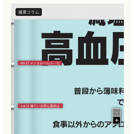
5月①：五月病
健康コラム
Vol.12 メンタルヘルス～セ
ルフケアで体も心も健康に
～
vol.11 寝ている間も脂肪は
燃える！ ～睡眠＝脂肪燃
焼～